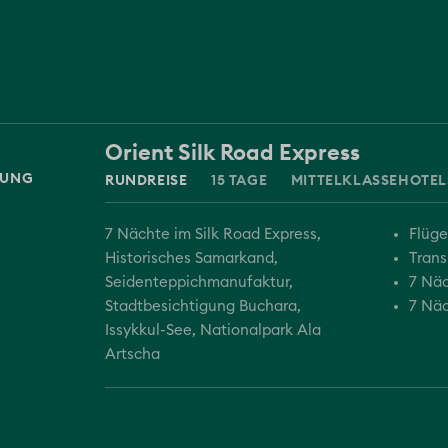
Orient Silk Road Express
RUNDREISE
15 TAGE
MITTELKLASSEHOTEL
7 Nächte im Silk Road Express
Flüge
Historisches Samarkand
Trans
Seidenteppichmanufaktur
7 Näc
Stadtbesichtigung Buchara
7 Näc
Issykkul-See
Nationalpark Ala
Artscha