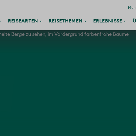
Mont
REISE
ARTEN
REISE
THEMEN
ERLEBNISSE
Ü