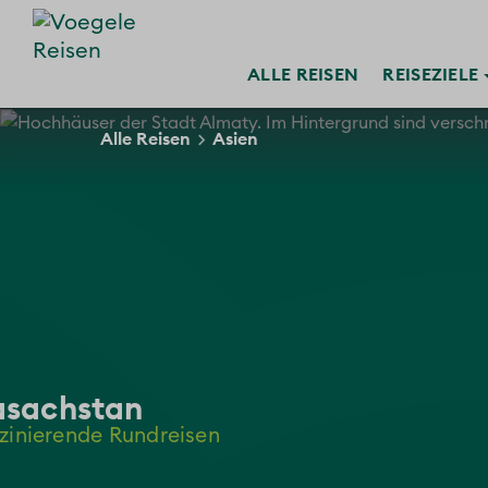
ALLE
REISEN
REISE
ZIELE
Alle Reisen
Asien
asachstan
zinierende Rundreisen